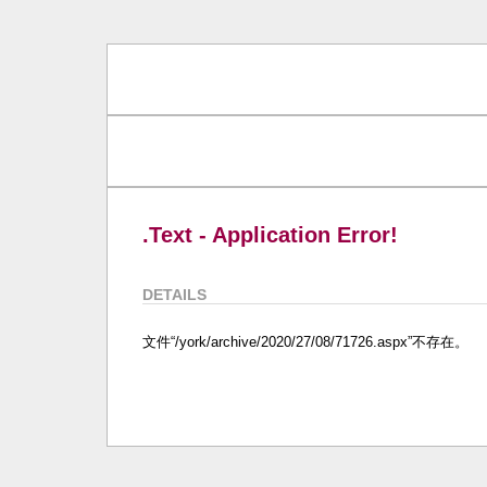
.Text - Application Error!
DETAILS
文件“/york/archive/2020/27/08/71726.aspx”不存在。