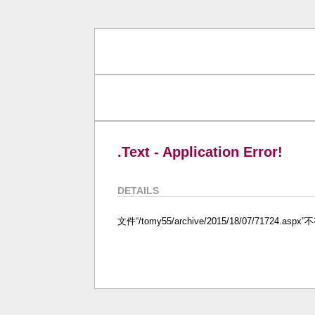
.Text - Application Error!
DETAILS
文件“/tomy55/archive/2015/18/07/71724.asp