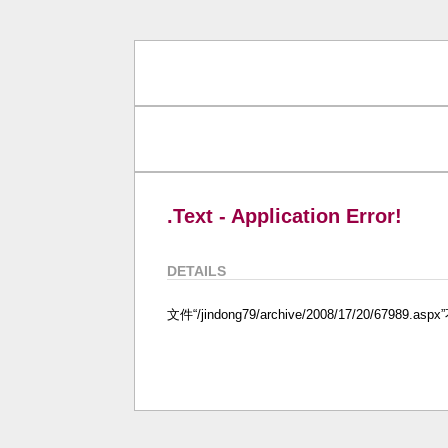
.Text - Application Error!
DETAILS
文件“/jindong79/archive/2008/17/20/67989.a