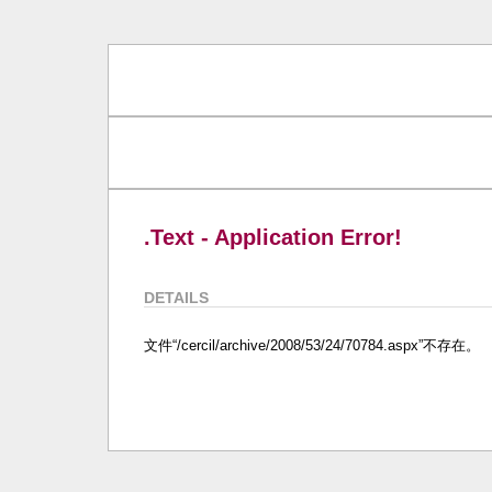
.Text - Application Error!
DETAILS
文件“/cercil/archive/2008/53/24/70784.aspx”不存在。